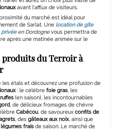
r flâner et aurez un choix plus vaste de
gionaux
avant l'afflux de visiteurs.
proximité du marché est idéal pour
inement de Sarlat. Une
location de gîte
 privée
en Dordogne
vous permettra de
re après une matinée animée sur le
 produits du Terroir à
r
 les étals et découvrez une profusion de
gionaux
: le célèbre
foie gras
, les
truffes
(en saison), les incontournables
gord
, de délicieux fromages de chèvre
élèbre
Cabécou
, de savoureux
confits de
agrets
, des
gâteaux aux noix
, ainsi que
t légumes frais
de saison. Le marché de