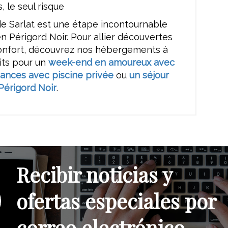
, le seul risque
e Sarlat est une étape incontournable
en Périgord Noir. Pour allier découvertes
confort, découvrez nos hébergements à
aits pour un
week-end en amoureux avec
ances avec piscine privée
ou
un séjour
Périgord Noir
.
Recibir noticias y
ofertas especiales por
correo electrónico