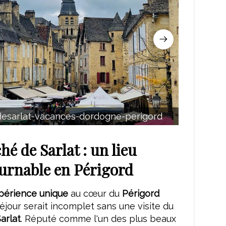
esarlat-vacances-dordogne-perigord
frai
é de Sarlat : un lieu
urnable en Périgord
périence unique
au cœur du
Périgord
séjour serait incomplet sans une visite du
arlat
. Réputé comme l'un des plus beaux