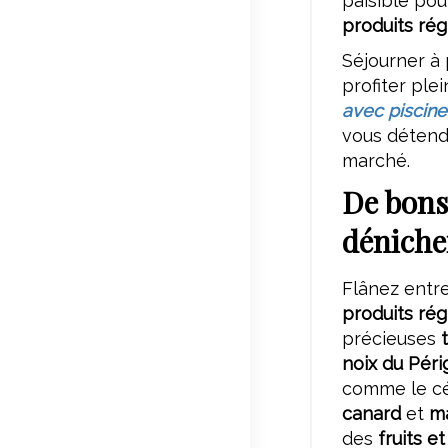
paisible pou
produits ré
Séjourner à 
profiter ple
avec piscine
vous détend
marché.
De bons
déniche
Flânez entre
produits ré
précieuses
noix du Péri
comme le c
canard
et
m
des
fruits e