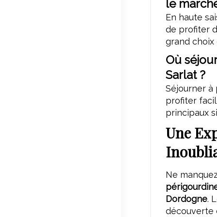
le march
En haute sais
de profiter 
grand choix 
Où séjour
Sarlat ?
Séjourner à 
profiter fac
principaux s
Une Exp
Inoubli
Ne manquez 
périgourdin
Dordogne
. 
découverte d