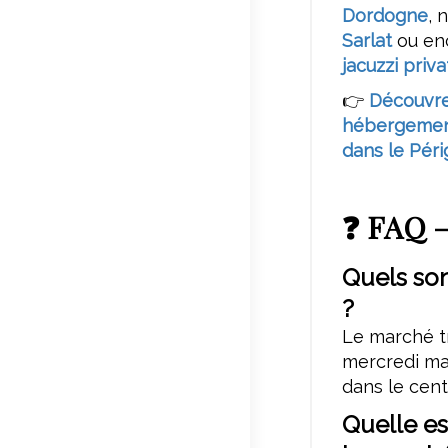
Dordogne
, 
Sarlat
ou en
jacuzzi priv
👉
Découvre
hébergement
dans le Péri
❓ FAQ –
Quels son
?
Le marché tr
mercredi ma
dans le cent
Quelle es