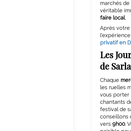
marchés de 
véritable i
faire local
.
Après votre 
l'expérienc
privatif en
Les Jou
de Sarla
Chaque
mer
les ruelles 
vous porter
chantants d
festival de 
conseillons 
vers
9h00
. 