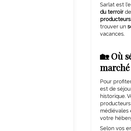
Sarlat est l
du terroir
de
producteurs
trouver un
s
vacances.
🏡 Où s
marché 
Pour profite
est de séjo
historique. 
producteurs 
médiévales 
votre héber
Selon vos e