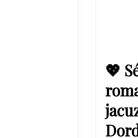
💖 S
roma
jacuz
Dor