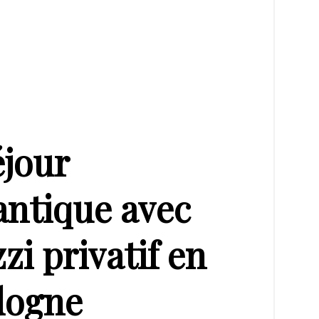
éjour
ntique avec
zi privatif en
dogne