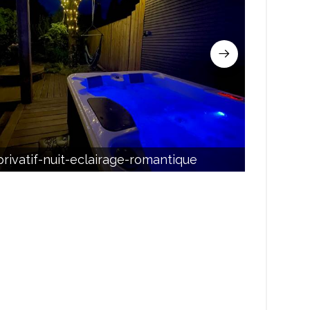
sejour 
rivatif-nuit-eclairage-romantique