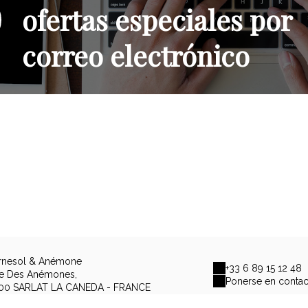
ofertas especiales por
correo electrónico
rnesol & Anémone
+33 6 89 15 12 48
ée Des Anémones,
Ponerse en contac
00 SARLAT LA CANEDA - FRANCE