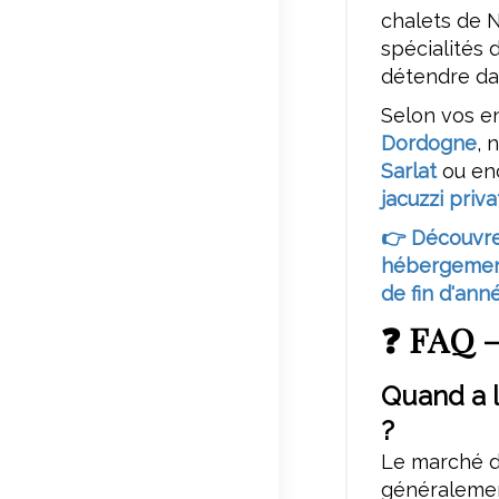
chalets de N
spécialités 
détendre da
Selon vos e
Dordogne
, 
Sarlat
ou en
jacuzzi priv
👉 Découvre
hébergement
de fin d'ann
❓ FAQ –
Quand a l
?
Le marché d
généralemen