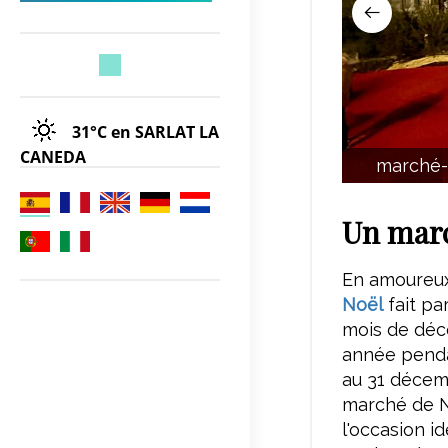
31°C
en SARLAT LA
CANEDA
marché-
Un marc
En amoureux,
Noël
fait pa
mois de déc
année penda
au 31 décem
marché de N
l'occasion i