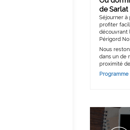
Où dormir
de Sarlat
Séjourner à 
profiter fac
découvrant l
Périgord Noi
Nous restons
dans un de
proximité de
Programme d