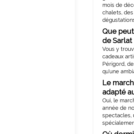
mois de déc
chalets, des
dégustations
Que peut
de Sarlat
Vous y trouv
cadeaux art
Périgord, de
qu'une ambia
Le marché
adapté au
Oui, le mar
année de no
spectacles, 
spécialemen