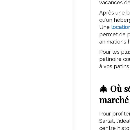
vacances de
Après une b
qu'un héber
Une
locatio
permet de pr
animations h
Pour les plu
patinoire co
à vos patins 
🎄 Où s
marché 
Pour profit
Sarlat, l'id
centre histo