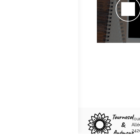
Tou
All
242