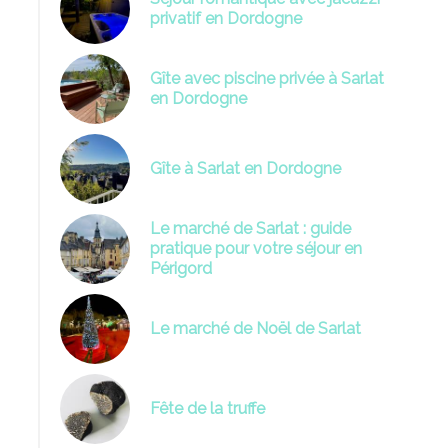
privatif en Dordogne
Gîte avec piscine privée à Sarlat
en Dordogne
oël-sarlat-Dordogne-fête-cadeaux
march
Gîte à Sarlat en Dordogne
Le marché de Sarlat : guide
pratique pour votre séjour en
Périgord
Le marché de Noël de Sarlat
Fête de la truffe