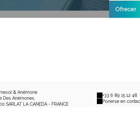
Ofrecer
rnesol & Anémone
+33 6 89 15 12 48
ée Des Anémones,
Ponerse en contac
00 SARLAT LA CANEDA - FRANCE
Notas legales
|
Condiciones generale
© 2026 Tournesol & Anémone
|
Tecnologí