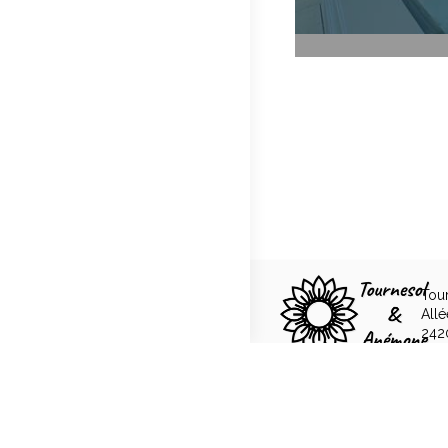
Tou
All
242