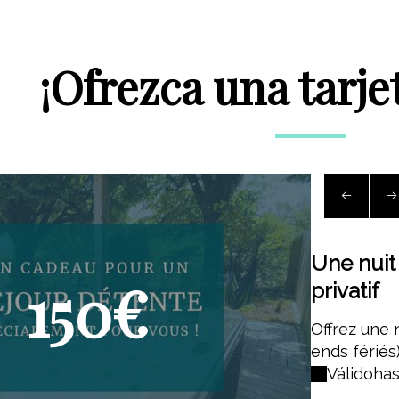
¡Ofrezca una tarjet
Une nuit
150€
privatif
Offrez une n
ends fériés)
Válido
has