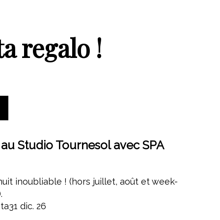
a regalo !
 au Studio Tournesol avec SPA
uit inoubliable ! (hors juillet, août et week-
.
ta
31 dic. 26