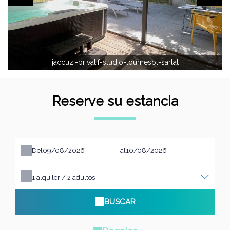
jaccuzi-privatif-studio-tournesol-sarlat
Reserve su estancia
Del
al
1
alquiler /
2
adultos
BUSCAR