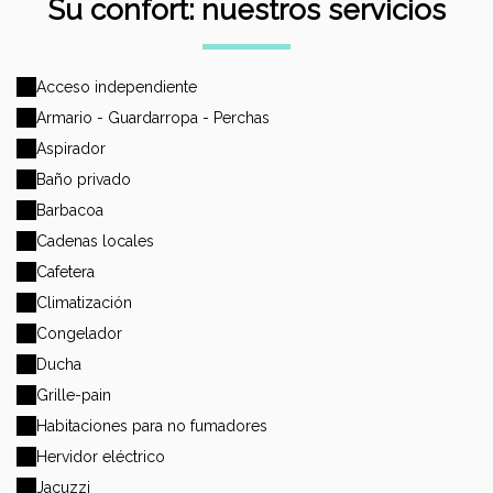
Su confort: nuestros servicios
Acceso independiente
Armario - Guardarropa - Perchas
Aspirador
Baño privado
Barbacoa
Cadenas locales
Cafetera
Climatización
Congelador
Ducha
Grille-pain
Habitaciones para no fumadores
Hervidor eléctrico
Jacuzzi