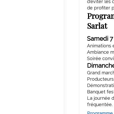
d'éviter les
de profiter 
Programm
Sarlat
Samedi 7
Animations e
Ambiance mu
Soirée conv
Dimanche
Grand march
Producteurs 
Démonstratio
Banquet festi
La journée 
fréquentée.
Programme c