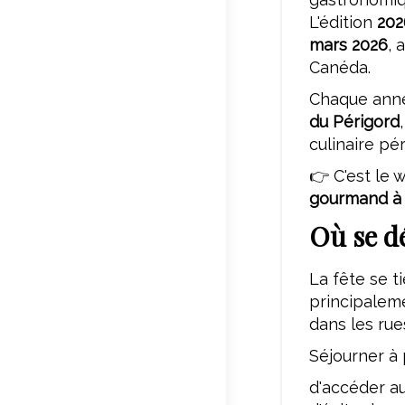
L'édition
202
mars 2026
, 
Canéda.
Chaque anné
du Périgord
culinaire pé
👉 C'est le 
gourmand à 
Où se dé
La fête se t
principaleme
dans les ru
Séjourner à 
d'accéder a