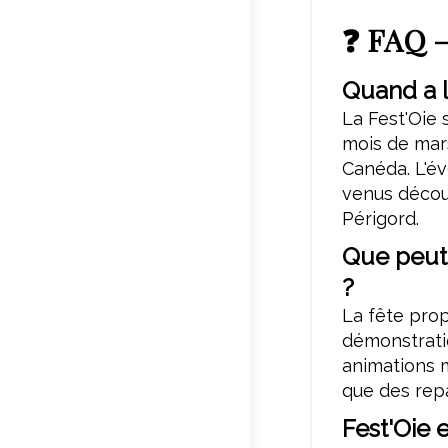
❓ FAQ – 
Quand a l
La Fest'Oie
mois de mars
Canéda. L'é
venus décou
Périgord.
Que peut
?
La fête pro
démonstratio
animations m
que des repa
Fest'Oie 