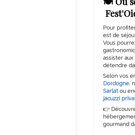
🍽️ Où s
Fest'Oie
Pour profite
est de séjou
Vous pourrez
gastronomiq
assister aux
détendre da
Selon vos e
Dordogne
, 
Sarlat
ou en
jacuzzi priv
👉 Découvre
hébergement
gourmand da