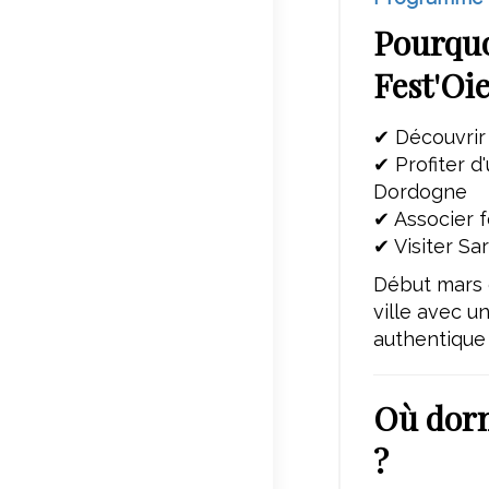
Pourquo
Fest'Oie
✔ Découvrir
✔ Profiter 
Dordogne
✔ Associer f
✔ Visiter Sa
Début mars e
ville avec 
authentique 
Où dorm
?