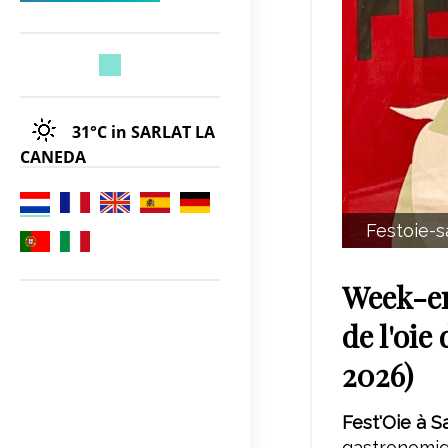
31°C
in SARLAT LA
CANEDA
Festoie-
Week-e
de l'oie
2026)
Fest'Oie à S
gastronomiq