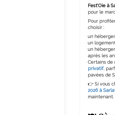
Fest'Oie à S
pour le marc
Pour profite
choisir :
un hébergem
un logement
un hébergem
après les a
Certains d
privatif
, par
pavées de Sa
👉 Si vous 
2026 à Sarla
maintenant.