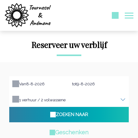
Reserveer uw verblijf
Van
tot
1
verhuur /
2
volwassene
ZOEKEN NAAR
Geschenken