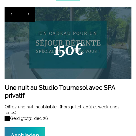
150€
Une nuit au Studio Tournesol avec SPA
U
privatif
p
Offrez une nuit inoubliable ! (hors juillet, août et week-ends
Of
fériés).
fé
Geldig
tot
31 dec 26
Aanbieden