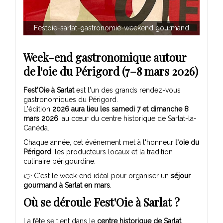
Festoie-sarlat-gastronomie-weekend gourmand
Week-end gastronomique autour
de l'oie du Périgord (7–8 mars 2026)
Fest'Oie à Sarlat
est l'un des grands rendez-vous
gastronomiques du Périgord.
L'édition
2026 aura lieu les samedi 7 et dimanche 8
mars 2026
, au cœur du centre historique de Sarlat-la-
Canéda.
Chaque année, cet événement met à l'honneur
l'oie du
Périgord
, les producteurs locaux et la tradition
culinaire périgourdine.
👉 C'est le week-end idéal pour organiser un
séjour
gourmand à Sarlat en mars
.
Où se déroule Fest'Oie à Sarlat ?
La fête se tient dans le
centre historique de Sarlat
,