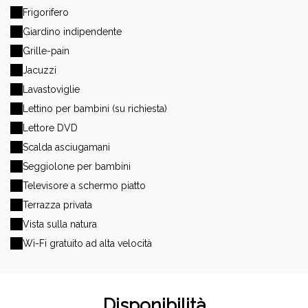
Frigorifero
Giardino indipendente
Grille-pain
Jacuzzi
Lavastoviglie
Lettino per bambini (su richiesta)
Lettore DVD
Scalda asciugamani
Seggiolone per bambini
Televisore a schermo piatto
Terrazza privata
Vista sulla natura
Wi-Fi gratuito ad alta velocità
Disponibilità