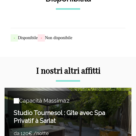
-
Disponibile
-
Non disponibile
I nostri altri affitti
Capacità Massima:2
Studio Tournesol : Gîte avec Spa
Privatif à Sarlat
da 120€ /notte