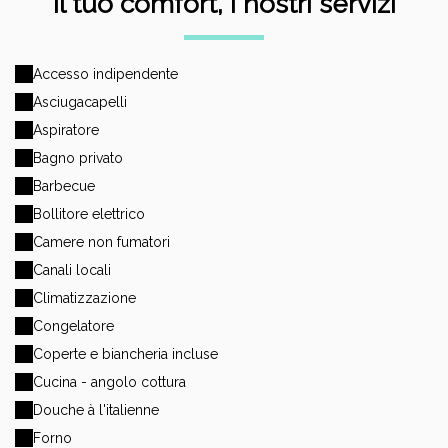
Il tuo comfort, i nostri servizi
Accesso indipendente
Asciugacapelli
Aspiratore
Bagno privato
Barbecue
Bollitore elettrico
Camere non fumatori
Canali locali
Climatizzazione
Congelatore
Coperte e biancheria incluse
Cucina - angolo cottura
Douche à l'italienne
Forno