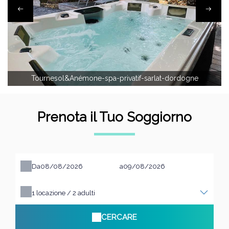
Tournesol&Anémone-spa-privatif-sarlat-dordogne
Prenota il Tuo Soggiorno
Da
a
1
locazione /
2
adulti
CERCARE