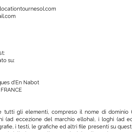
locationtournesol.com
il.com
t:
to su:
iques d'En Nabot
 FRANCE
 tutti gli elementi, compreso il nome di dominio 
i (ad eccezione del marchio elloha), i loghi (ad ecc
ografie, i testi, le grafiche ed altri file presenti su q