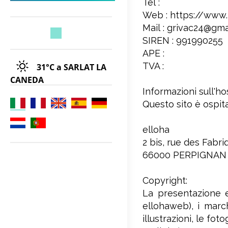
Tél :
Web : https://www.
Mail : grivac24@gma
SIREN : 991990255
APE :
TVA :
31°C
a SARLAT LA
CANEDA
Informazioni sull'hos
Questo sito è ospita
elloha
2 bis, rue des Fabr
66000 PERPIGNAN
Copyright:
La presentazione e
ellohaweb), i march
illustrazioni, le fot