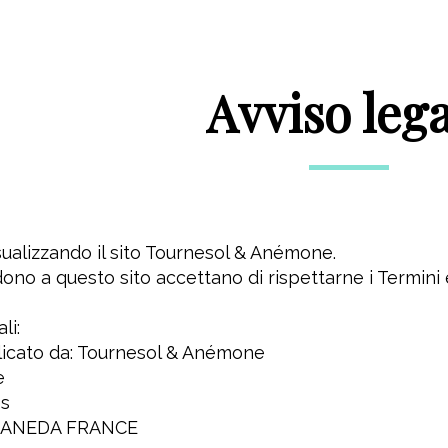
Avviso lega
sualizzando il sito Tournesol & Anémone.
ono a questo sito accettano di rispettarne i Termini 
li:
licato da: Tournesol & Anémone
e
es
 CANEDA FRANCE