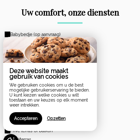
Uw comfort, onze diensten
Babybedje (op aanvraag)
Barbecue
Bedlinnen inbegrepen
Dieren niet toegelaten
Gratis breedband wifi
Deze website maakt
gebruik van cookies
Haardroger
We gebruiken cookies om u de best
Internet
mogelijke gebruikerservaring te bieden.
U kunt kiezen welke cookies u wilt
Jacuzzi
toestaan en uw keuzes op elk moment
Ligstoel - zonnebaden
weer intrekken.
Parkeerplaats
Accepteren
Opzetten
Pod of capsule koffiezetapparaat
Privé terras of balkon
Privéterras