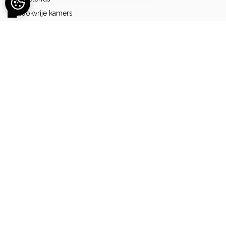
Rookvrije kamers
Spa
Terras
Toeristeninformatie
Tuin
Tuinmeubelset
Verwarmd zwembad
Zwembad
Onze nieuwsberichten
07 août 26
Dernières disponibilités pour vos