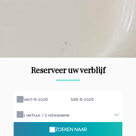
Reserveer uw verblijf
Van
tot
1
verhuur /
2
volwassene
ZOEKEN NAAR