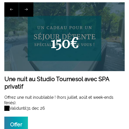
150€
Une nuit au Studio Tournesol avec SPA
U
privatif
p
Offrez une nuit inoubliable ! (hors juillet, août et week-ends
Of
fériés).
fé
Valid
until
31 dec 26
Offer