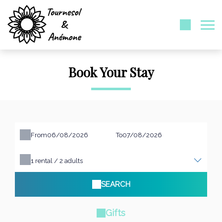
Book Your Stay
From
To
1
rental /
2
adults
SEARCH
Gifts