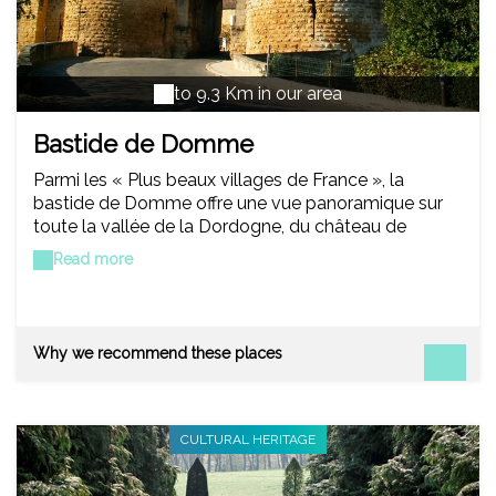
to 9.3 Km in our area
Bastide de Domme
Parmi les « Plus beaux villages de France », la
bastide de Domme offre une vue panoramique sur
toute la vallée de la Dordogne, du château de
Beynac à la Roque-Gageac, qui vaut à elle seule le
Read more
détour. Mais la grotte située sous le village est aussi
à ne pas rater. De même que la Porte des tours et
ses graffitis laissés par les Templiers prisonniers.
Why we recommend these places
CULTURAL HERITAGE