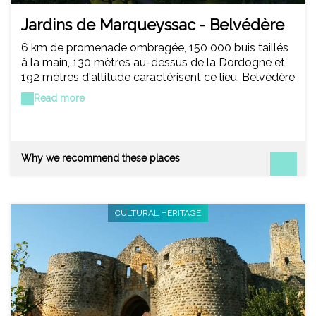
Jardins de Marqueyssac - Belvédère
de la Dordogne
6 km de promenade ombragée, 150 000 buis taillés
à la main, 130 mètres au-dessus de la Dordogne et
192 mètres d'altitude caractérisent ce lieu. Belvédère
de la Dordogne et jardin le plus visité du Périgord, ce
Read more
site classé multiplie les superlatifs. Les enfants
peuvent profiter d'aires de jeux et d'ateliers. En
juillet-août, des soirées aux chandelles sont
organisées.
Why we recommend these places
CULTURAL HERITAGE