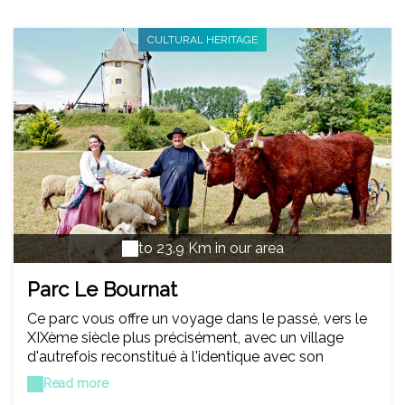
CULTURAL HERITAGE
to 23.9 Km in our area
Parc Le Bournat
Ce parc vous offre un voyage dans le passé, vers le
XIXème siècle plus précisément, avec un village
d'autrefois reconstitué à l'identique avec son
meunier et son boulanger qui fait du pain au feu de
Read more
bois, son potier, son ferronnier, son souffleur de verre