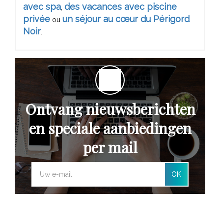
avec spa
des vacances avec piscine
,
privée
un séjour au cœur du Périgord
ou
Noir
.
Ontvang nieuwsberichten
en speciale aanbiedingen
per mail
OK