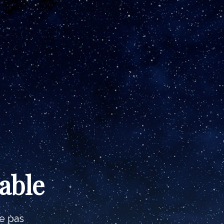
able
e pas