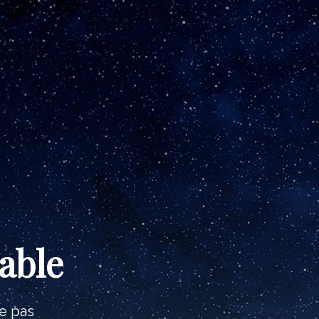
able
e pas