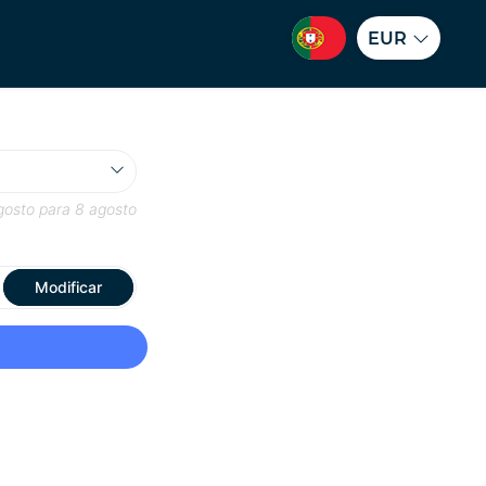
EUR
gosto
para
8 agosto
Modificar