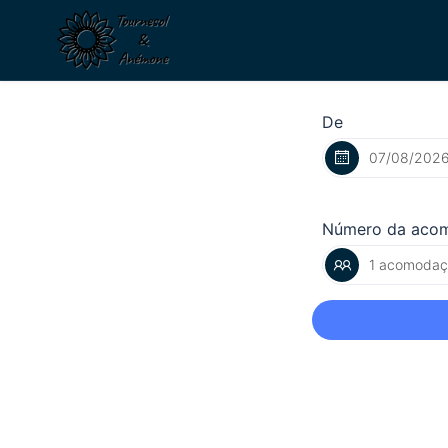
De
Número da aco
1 acomodaçã