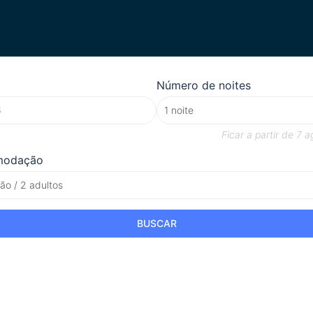
Número de noites
Ficar a partir de
7 a
modação
o / 2 adultos